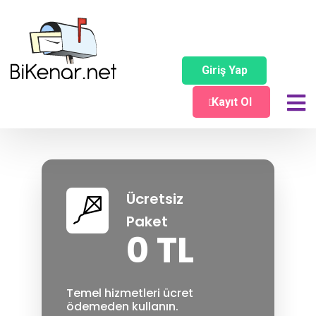
Fiyatlandırma
Giriş Yap
Size özel paketlerimiz
Kayıt Ol
Ücretsiz
Paket
0 TL
Temel hizmetleri ücret
ödemeden kullanın.